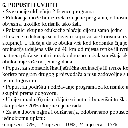
6. POPUSTI I UVJETI
• Sve opcije uključuju 2 licence programa.
• Edukacija može biti izuzeta iz cijene programa, odnosno
obvezna, ukoliko korisnik tako želi.
• Polaznici skupne edukacije plaćaju cijenu samo jedne
edukacije (edukacija se održava skupa za sve korisnike iz
skupine). U slučaju da se obuka vrši kod korisnika čija je
ordinacija udaljena više od 40 km od mjesta tvrtke ili tvr
partnera plaća se putni trošak odnosno trošak smještaja a
obuka traje više od jednog dana.
• Popust za stomatološke/liječničke ordinacije ili tvrtke k
koriste program drugog proizvođača a nisu zadovoljne s 
je po dogovoru.
• Popust za podršku i održavanje programa za korisnike 
skupini prema dogovoru.
• U cijenu rada (6) nisu uključeni putni i boravišni troško
ako prelaze 20% ukupne cijene rada.
• Za sve tipove najma i održavanja, odobravamo popust 
jednokratnu uplatu:
6 mjeseci - 5%, 12 mjeseci - 10%, 24 mjeseca - 15%.