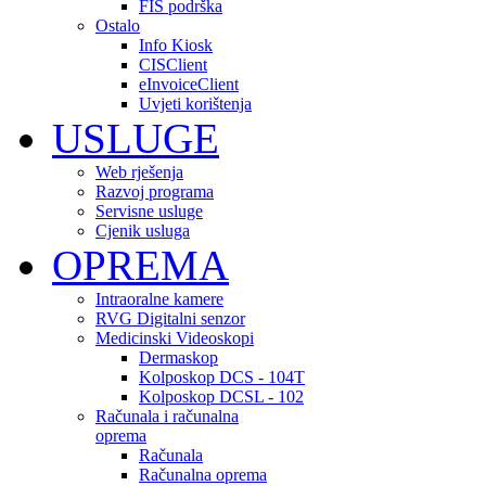
FIS podrška
Ostalo
Info Kiosk
CISClient
eInvoiceClient
Uvjeti korištenja
USLUGE
Web rješenja
Razvoj programa
Servisne usluge
Cjenik usluga
OPREMA
Intraoralne kamere
RVG Digitalni senzor
Medicinski Videoskopi
Dermaskop
Kolposkop DCS - 104T
Kolposkop DCSL - 102
Računala i računalna
oprema
Računala
Računalna oprema