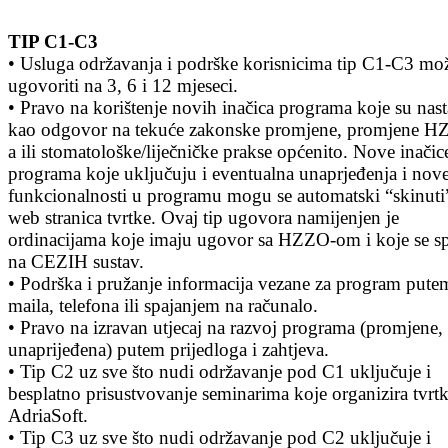
TIP C1-C3
• Usluga održavanja i podrške korisnicima tip C1-C3 mož
ugovoriti na 3, 6 i 12 mjeseci.
• Pravo na korištenje novih inačica programa koje su nast
kao odgovor na tekuće zakonske promjene, promjene H
a ili stomatološke/liječničke prakse općenito. Nove inačic
programa koje uključuju i eventualna unaprjeđenja i nov
funkcionalnosti u programu mogu se automatski “skinuti
web stranica tvrtke. Ovaj tip ugovora namijenjen je
ordinacijama koje imaju ugovor sa HZZO-om i koje se sp
na CEZIH sustav.
• Podrška i pružanje informacija vezane za program pute
maila, telefona ili spajanjem na računalo.
• Pravo na izravan utjecaj na razvoj programa (promjene,
unaprijeđena) putem prijedloga i zahtjeva.
• Tip C2 uz sve što nudi održavanje pod C1 uključuje i
besplatno prisustvovanje seminarima koje organizira tvrt
AdriaSoft.
• Tip C3 uz sve što nudi održavanje pod C2 uključuje i