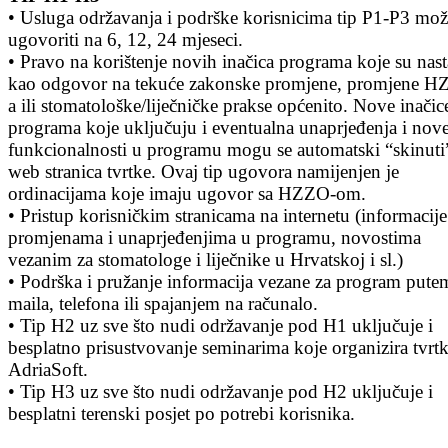
• Usluga održavanja i podrške korisnicima tip P1-P3 mož
ugovoriti na 6, 12, 24 mjeseci.
• Pravo na korištenje novih inačica programa koje su nast
kao odgovor na tekuće zakonske promjene, promjene H
a ili stomatološke/liječničke prakse općenito. Nove inačic
programa koje uključuju i eventualna unaprjeđenja i nov
funkcionalnosti u programu mogu se automatski “skinuti
web stranica tvrtke. Ovaj tip ugovora namijenjen je
ordinacijama koje imaju ugovor sa HZZO-om.
• Pristup korisničkim stranicama na internetu (informacije
promjenama i unaprjeđenjima u programu, novostima
vezanim za stomatologe i liječnike u Hrvatskoj i sl.)
• Podrška i pružanje informacija vezane za program pute
maila, telefona ili spajanjem na računalo.
• Tip H2 uz sve što nudi održavanje pod H1 uključuje i
besplatno prisustvovanje seminarima koje organizira tvrt
AdriaSoft.
• Tip H3 uz sve što nudi održavanje pod H2 uključuje i
besplatni terenski posjet po potrebi korisnika.