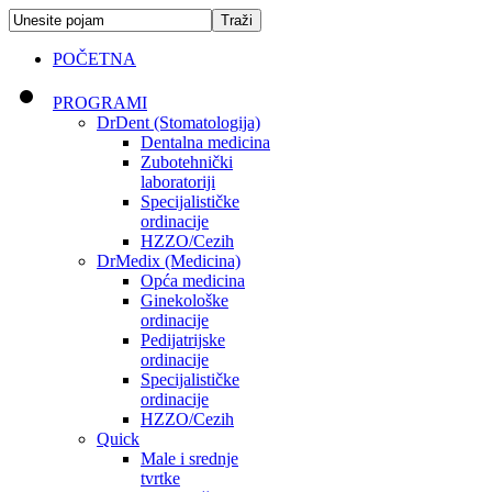
POČETNA
PROGRAMI
DrDent (Stomatologija)
Dentalna medicina
Zubotehnički
laboratoriji
Specijalističke
ordinacije
HZZO/Cezih
DrMedix (Medicina)
Opća medicina
Ginekološke
ordinacije
Pedijatrijske
ordinacije
Specijalističke
ordinacije
HZZO/Cezih
Quick
Male i srednje
tvrtke