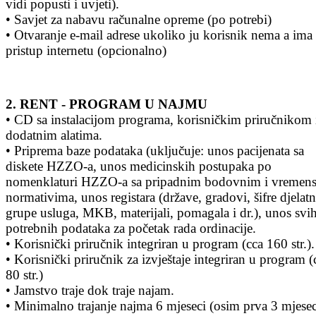
vidi popusti i uvjeti).
• Savjet za nabavu računalne opreme (po potrebi)
• Otvaranje e-mail adrese ukoliko ju korisnik nema a ima
pristup internetu (opcionalno)
2.
RENT - PROGRAM U NAJMU
• CD sa instalacijom programa, korisničkim priručnikom 
dodatnim alatima.
• Priprema baze podataka (uključuje: unos pacijenata sa
diskete HZZO-a, unos medicinskih postupaka po
nomenklaturi HZZO-a sa pripadnim bodovnim i vremen
normativima, unos registara (države, gradovi, šifre djelatn
grupe usluga, MKB, materijali, pomagala i dr.), unos svi
potrebnih podataka za početak rada ordinacije.
• Korisnički priručnik integriran u program (cca 160 str.).
• Korisnički priručnik za izvještaje integriran u program (
80 str.)
• Jamstvo traje dok traje najam.
• Minimalno trajanje najma 6 mjeseci (osim prva 3 mjesec