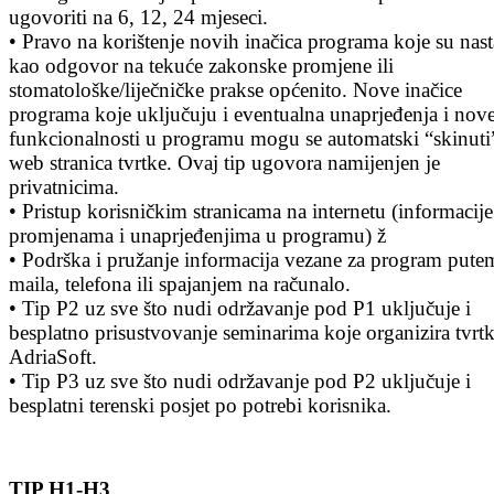
ugovoriti na 6, 12, 24 mjeseci.
• Pravo na korištenje novih inačica programa koje su nast
kao odgovor na tekuće zakonske promjene ili
stomatološke/liječničke prakse općenito. Nove inačice
programa koje uključuju i eventualna unaprjeđenja i nov
funkcionalnosti u programu mogu se automatski “skinuti
web stranica tvrtke. Ovaj tip ugovora namijenjen je
privatnicima.
• Pristup korisničkim stranicama na internetu (informacije
promjenama i unaprjeđenjima u programu) ž
• Podrška i pružanje informacija vezane za program pute
maila, telefona ili spajanjem na računalo.
• Tip P2 uz sve što nudi održavanje pod P1 uključuje i
besplatno prisustvovanje seminarima koje organizira tvrt
AdriaSoft.
• Tip P3 uz sve što nudi održavanje pod P2 uključuje i
besplatni terenski posjet po potrebi korisnika.
TIP H1-H3