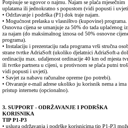
Potpisuje se ugovor o najmu. Najam se plaća mjesečnim
uplatama ili jednokratno s popustom (vidi popusti i uvjeti
• Održavanje i podrška (P1) dok traje najam.
• Mogućnost prelaska u vlasništvo (kupovine) programa.
Osnovna cijena se umanjuje za 50% do tada uplaćenog i
za najam (do maksimalnog iznosa od 50% osnovne cijen
programa).
• Instalaciju i prezentaciju rada programa vrši stručna oso
strane tvrtke AdriaSoft (ukoliko djelatnici AdriaSoft-a do
ordinaciju max. udaljenost ordinacije 40 km od mjesta tv
ili tvrtke partnera u cijeni, u protivnom se plaća putni tro
vidi popusti i uvjeti).
• Savjet za nabavu računalne opreme (po potrebi).
• Otvaranje e-mail adrese ukoliko ju korisnik nema a ima
pristup internetu (opcionalno).
3. SUPPORT - ODRŽAVANJE I PODRŠKA
KORISNIKA
TIP P1-P3
• usluga održavanja i podrške korisnicima tip P1-P3 mož