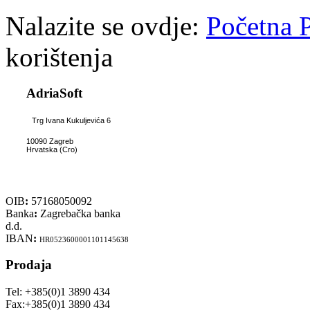
Nalazite se ovdje:
Početna
korištenja
AdriaSoft
Trg Ivana Kukuljevića 6
10090 Zagreb
Hrvatska (Cro)
OIB
:
57168050092
Banka
:
Zagrebačka banka
d.d.
IBAN
:
HR0523600001101145638
Prodaja
Tel: +385(0)1 3890 434
Fax:+385(0)1 3890 434