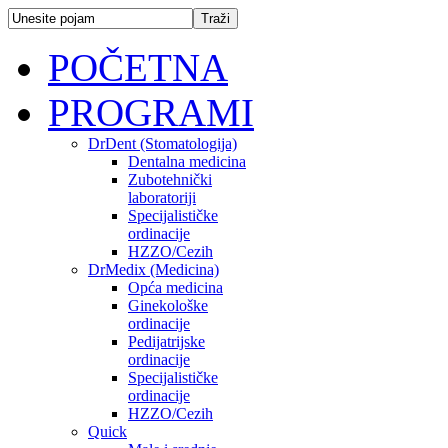
POČETNA
PROGRAMI
DrDent (Stomatologija)
Dentalna medicina
Zubotehnički
laboratoriji
Specijalističke
ordinacije
HZZO/Cezih
DrMedix (Medicina)
Opća medicina
Ginekološke
ordinacije
Pedijatrijske
ordinacije
Specijalističke
ordinacije
HZZO/Cezih
Quick