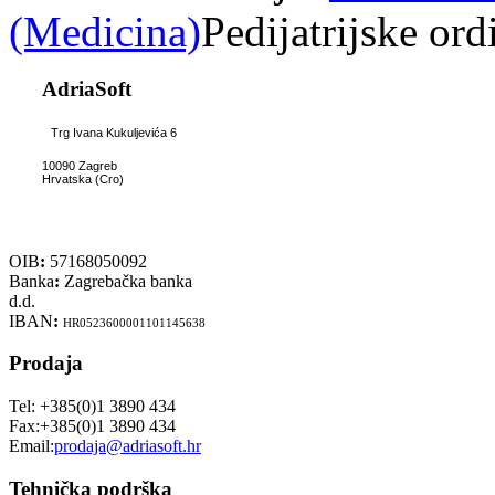
(Medicina)
Pedijatrijske ord
AdriaSoft
Trg Ivana Kukuljevića 6
10090 Zagreb
Hrvatska (Cro)
OIB
:
57168050092
Banka
:
Zagrebačka banka
d.d.
IBAN
:
HR0523600001101145638
Prodaja
Tel: +385(0)1 3890 434
Fax:+385(0)1 3890 434
Email:
prodaja@adriasoft.hr
Tehnička podrška