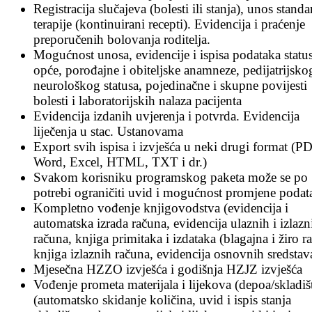
Registracija slučajeva (bolesti ili stanja), unos stand
terapije (kontinuirani recepti). Evidencija i praćenje
preporučenih bolovanja roditelja.
Mogućnost unosa, evidencije i ispisa podataka status
opće, porođajne i obiteljske anamneze, pedijatrijsko
neurološkog statusa, pojedinačne i skupne povijesti
bolesti i laboratorijskih nalaza pacijenta
Evidencija izdanih uvjerenja i potvrda. Evidencija
liječenja u stac. Ustanovama
Export svih ispisa i izvješća u neki drugi format (PD
Word, Excel, HTML, TXT i dr.)
Svakom korisniku programskog paketa može se po
potrebi ograničiti uvid i mogućnost promjene podat
Kompletno vođenje knjigovodstva (evidencija i
automatska izrada računa, evidencija ulaznih i izlazn
računa, knjiga primitaka i izdataka (blagajna i žiro r
knjiga izlaznih računa, evidencija osnovnih sredstav
Mjesečna HZZO izvješća i godišnja HZJZ izvješća
Vođenje prometa materijala i lijekova (depoa/skladiš
(automatsko skidanje količina, uvid i ispis stanja