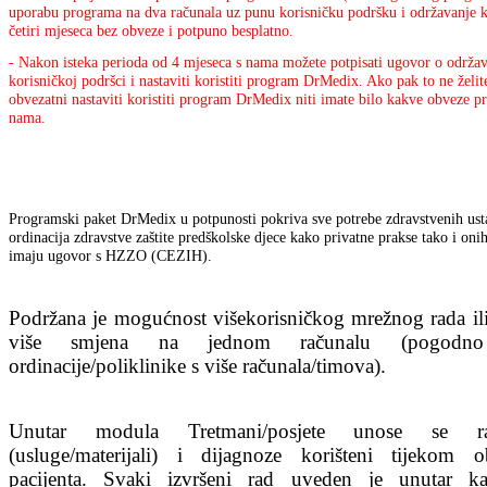
uporabu programa na dva računala uz punu korisničku podršku i održavanje 
četiri mjeseca bez obveze i potpuno besplatno.
- Nakon isteka perioda od 4 mjeseca s nama možete potpisati ugovor o održav
korisničkoj podršci i nastaviti koristiti program DrMedix. Ako pak to ne želite
obvezatni nastaviti koristiti program DrMedix niti imate bilo kakve obveze p
nama.
Programski paket DrMedix u potpunosti pokriva sve potrebe zdravstvenih ust
ordinacija zdravstve zaštite predškolske djece kako privatne prakse tako i oni
imaju ugovor s HZZO (CEZIH).
Podržana je mogućnost višekorisničkog mrežnog rada ili
više smjena na jednom računalu (pogodn
ordinacije/poliklinike s više računala/timova).
Unutar modula Tretmani/posjete unose se ra
(usluge/materijali) i dijagnoze korišteni tijekom o
pacijenta. Svaki izvršeni rad uveden je unutar ka