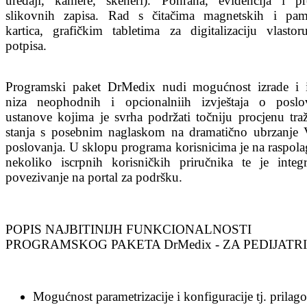
uređaji, kamere, skeneri). Pohrana, evidencija i pr
slikovnih zapisa. Rad s čitačima magnetskih i pam
kartica, grafičkim tabletima za digitalizaciju vlastor
potpisa.
Programski paket DrMedix nudi mogućnost izrade i i
niza neophodnih i opcionalniih izvještaja o poslo
ustanove kojima je svrha podržati točniju procjenu tra
stanja s posebnim naglaskom na dramatično ubrzanje 
poslovanja. U sklopu programa korisnicima je na raspola
nekoliko iscrpnih korisničkih priručnika te je integr
povezivanje na portal za podršku.
POPIS NAJBITINIJH FUNKCIONALNOSTI
PROGRAMSKOG PAKETA DrMedix - ZA PEDIJATRI
Mogućnost parametrizacije i konfiguracije tj. prilag