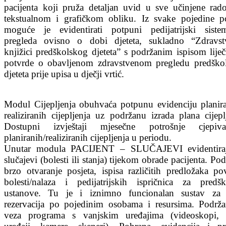
pacijenta koji pruža detaljan uvid u sve učinjene rad
tekstualnom i grafičkom obliku. Iz svake pojedine po
moguće je evidentirati potpuni pedijatrijski sistem
pregleda ovisno o dobi djeteta, sukladno “Zdravst
knjižici predškolskog djeteta” s podržanim ispisom lije
potvrde o obavljenom zdravstvenom pregledu predško
djeteta prije upisa u dječji vrtić.
Modul Cijepljenja obuhvaća potpunu evidenciju planira
realiziranih cijepljenja uz podržanu izrada plana cijepl
Dostupni izvještaji mjesečne potrošnje cjepi
planiranih/realiziranih cijepljenja u periodu.
Unutar modula PACIJENT – SLUČAJEVI evidentira
slučajevi (bolesti ili stanja) tijekom obrade pacijenta. Po
brzo otvaranje posjeta, ispisa različitih predložaka pov
bolesti/nalaza i pedijatrijskih ispričnica za predšk
ustanove. Tu je i iznimno funcionalan sustav za
rezervacija po pojedinim osobama i resursima. Podrža
veza programa s vanjskim uređajima (videoskopi