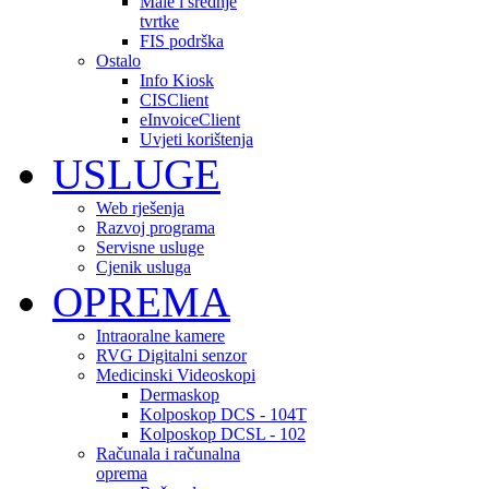
Male i srednje
tvrtke
FIS podrška
Ostalo
Info Kiosk
CISClient
eInvoiceClient
Uvjeti korištenja
USLUGE
Web rješenja
Razvoj programa
Servisne usluge
Cjenik usluga
OPREMA
Intraoralne kamere
RVG Digitalni senzor
Medicinski Videoskopi
Dermaskop
Kolposkop DCS - 104T
Kolposkop DCSL - 102
Računala i računalna
oprema