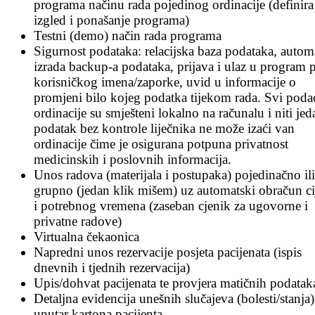
programa načinu rada pojedinog ordinacije (definira
izgled i ponašanje programa)
Testni (demo) način rada programa
Sigurnost podataka: relacijska baza podataka, autom
izrada backup-a podataka, prijava i ulaz u program 
korisničkog imena/zaporke, uvid u informacije o
promjeni bilo kojeg podatka tijekom rada. Svi poda
ordinacije su smješteni lokalno na računalu i niti jed
podatak bez kontrole liječnika ne može izaći van
ordinacije čime je osigurana potpuna privatnost
medicinskih i poslovnih informacija.
Unos radova (materijala i postupaka) pojedinačno ili
grupno (jedan klik mišem) uz automatski obračun ci
i potrebnog vremena (zaseban cjenik za ugovorne i
privatne radove)
Virtualna čekaonica
Napredni unos rezervacije posjeta pacijenata (ispis
dnevnih i tjednih rezervacija)
Upis/dohvat pacijenata te provjera matičnih podatak
Detaljna evidencija unešnih slučajeva (bolesti/stanja)
unutar kartona pacijenta