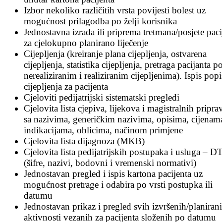
Izbor nekoliko različitih vrsta povijesti bolest uz
mogućnost prilagodba po želji korisnika
Jednostavna izrada ili priprema tretmana/posjete paci
za cjelokupno planirano liječenje
Cijepljenja (kreiranje plana cijepljenja, ostvarena
cijepljenja, statistika cijepljenja, pretraga pacijanta p
nerealiziranim i realiziranim cijepljenima). Ispis popi
cijepljenja za pacijenta
Cjeloviti pedijatrijski sistematski pregledi
Cjelovita lista cjepiva, lijekova i magistralnih pripra
sa nazivima, generičkim nazivima, opisima, cijenam
indikacijama, oblicima, načinom primjene
Cjelovita lista dijagnoza (MKB)
Cjelovita lista pedijatrijskih postupaka i usluga – D
(šifre, nazivi, bodovni i vremenski normativi)
Jednostavan pregled i ispis kartona pacijenta uz
mogućnost pretrage i odabira po vrsti postupka ili
datumu
Jednostavan prikaz i pregled svih izvršenih/planiran
aktivnosti vezanih za pacijenta složenih po datumu