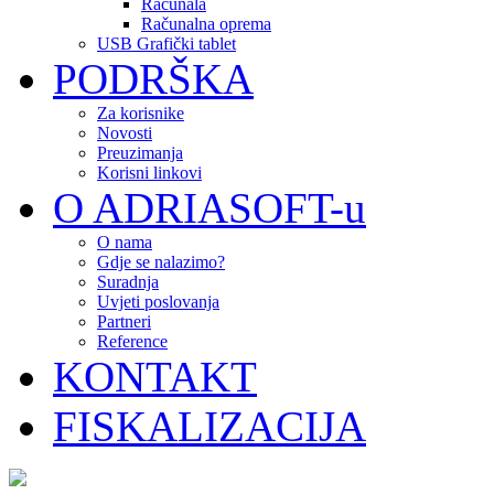
Računala
Računalna oprema
USB Grafički tablet
PODRŠKA
Za korisnike
Novosti
Preuzimanja
Korisni linkovi
O ADRIASOFT-u
O nama
Gdje se nalazimo?
Suradnja
Uvjeti poslovanja
Partneri
Reference
KONTAKT
FISKALIZACIJA