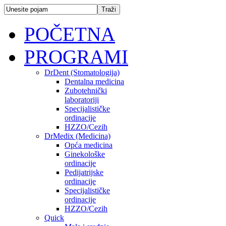
POČETNA
PROGRAMI
DrDent (Stomatologija)
Dentalna medicina
Zubotehnički
laboratoriji
Specijalističke
ordinacije
HZZO/Cezih
DrMedix (Medicina)
Opća medicina
Ginekološke
ordinacije
Pedijatrijske
ordinacije
Specijalističke
ordinacije
HZZO/Cezih
Quick