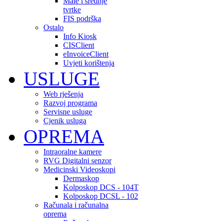
Male i srednje
tvrtke
FIS podrška
Ostalo
Info Kiosk
CISClient
eInvoiceClient
Uvjeti korištenja
USLUGE
Web rješenja
Razvoj programa
Servisne usluge
Cjenik usluga
OPREMA
Intraoralne kamere
RVG Digitalni senzor
Medicinski Videoskopi
Dermaskop
Kolposkop DCS - 104T
Kolposkop DCSL - 102
Računala i računalna
oprema