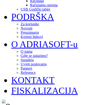
Računala
Računalna oprema
USB Grafički tablet
PODRŠKA
Za korisnike
Novosti
Preuzimanja
Korisni linkovi
O ADRIASOFT-u
O nama
Gdje se nalazimo?
Suradnja
Uvjeti poslovanja
Partneri
Reference
KONTAKT
FISKALIZACIJA