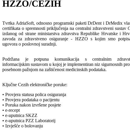
HZZO/CEZIH
Tvrtka AdriaSoft, odnosno programski paketi DrDent i DrMedix vlas
certifikata o spremnosti priključenja na centralni zdravstveni susta
izdanog od strane ministarstva zdravstva Republike Hrvatske i Hrv
zavoda za zdravstveno osiguranje - HZZO s kojim smo potpisa
ugovora o poslovnoj suradnji.
Podržana je potpuna komunikacija s centralnim zdravst
informacijskim sustavom u kojoj je implementiran niz sigurnosnih pro
posebnom pažnjom na zaštićenost medicinskih podataka.
Ključne Cezih elektroničke poruke:
• Provjera statusa polica osiguranja
• Provjera podataka o pacijentu
• Poruka nakon izvršene posjete
• e-recept
• e-uputnica SKZZ
• e-uputnica PZZ Laboratorij
• Izvješće o bolovanju