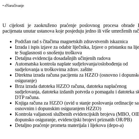
• eNaručivanje
U cijelosti je zaokruženo praćenje poslovnog procesa obrad
pacijenata unutar ustanova koje posjeduju jedno ili više umreženih ra
Podržan rad s čitačima magnetskih zdravstvenih iskaznica
Izrada i ispis izjave za odabir liječnika, Izjave o pristanku na lij
te Suglasnosti o snošenju troškova
Detaljna evidencija dosadašnjih učinjenih radova
Automatska kontrola naplate sudjelovanja/oslobođenja od
sudjelovanja u troškovima zdrav. zaštite
Direktna izrada računa pacijenta za HZZO (osnovno i dopunsk
osiguranje)
Brza izrada datoteka HZZO računa, datoteka naplaćenog
sudjelovanja, datoteka izdanih potvrda o pomagalu i datoteka 
DTP računa.
Knjiga računa za HZZO (uvid u stanje poslovanja ordinacije sa
osnovnim i dopunskim osiguranjem HZZO)
Kontrola valjanosti službenih evidencijskih brojeva (MBO, OI
dopunsko osiguranje, evidencijski brojevi priznatih OR/PB)
Detaljno praćenje prometa materijala i lijekova (depo-a)