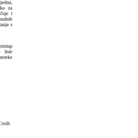
jedna,
aka za
čuje i
onalnih
tanja s
ristup
 liste
toteke
ezih