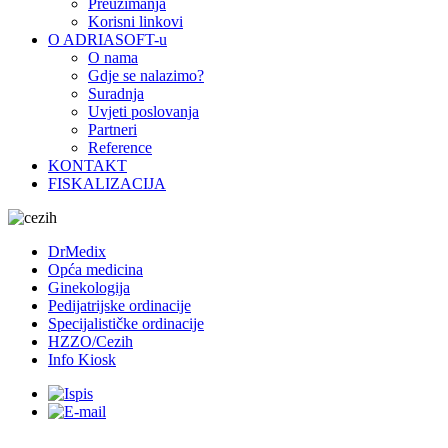
Preuzimanja
Korisni linkovi
O ADRIASOFT-u
O nama
Gdje se nalazimo?
Suradnja
Uvjeti poslovanja
Partneri
Reference
KONTAKT
FISKALIZACIJA
DrMedix
Opća medicina
Ginekologija
Pedijatrijske ordinacije
Specijalističke ordinacije
HZZO/Cezih
Info Kiosk