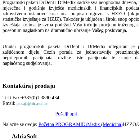
Programski paketi DrDent i DrMedix sadrže sva neophodna dnevna, t
mjesečna i godišnja izvješća medicinskih i financijskih podat
zdravstvenu ustanovu koja ima potpisan ugovor s HZZO (uklju
statističke izvještaje za HZJZ). Također je uključen i široki snop opci
izvještaja kojima je svrha podržati Vašu točniju procjenu traženog s
posebnim naglaskom na dramatično ubrzanje Vašeg poslovanja.
Unutar programskih paketa DrDent i DrMedix integriran je p
zaštićenom dijelu Cezih portala za jednostavnije preuzimanje
neprijepornih pacijenata, razlike liste pacijenata te slanje da
naplaćenog sudjelovanja.
Kontaktiraj
prodaju
Tel i Fax:+385(0)1 3890 434
Email:
prodaja@adriasoft.hr
Pošalji upit
Nalazite se ovdje:
Početna
PROGRAMI
DrMedix (Medicina)
HZZO/C
AdriaSoft