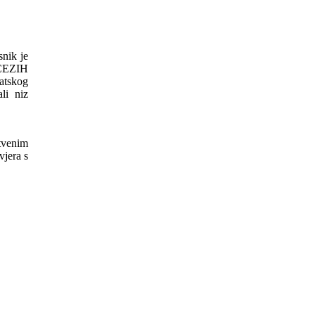
nik je
v CEZIH
atskog
li niz
venim
vjera s