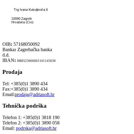
Trg Ivana Kukuljevića 6
10090 Zagreb
Hrvatska (Cro)
OIB
:
57168050092
Banka
:
Zagrebačka banka
d.d.
IBAN
:
HR0523600001101145638
Prodaja
Tel: +385(0)1 3890 434
Fax:+385(0)1 3890 434
Email:
prodaja@adriasoft.hr
Tehnička podrška
Telefon 1: +385(0)1 3818 190
Telefon 2: +385(0)1 3890 058
Email:
podrska@adriasoft.hr