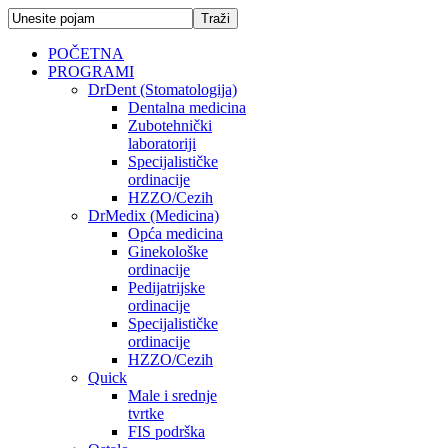
POČETNA
PROGRAMI
DrDent (Stomatologija)
Dentalna medicina
Zubotehnički
laboratoriji
Specijalističke
ordinacije
HZZO/Cezih
DrMedix (Medicina)
Opća medicina
Ginekološke
ordinacije
Pedijatrijske
ordinacije
Specijalističke
ordinacije
HZZO/Cezih
Quick
Male i srednje
tvrtke
FIS podrška