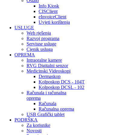
Ostalo
Info Kiosk
CISClient
eInvoiceClient
Uvjeti korištenja
USLUGE
Web rješenja
Razvoj programa
Servisne usluge
Cjenik usluga
OPREMA
Intraoralne kamere
RVG Digitalni senzor
Medicinski Videoskopi
Dermaskop
Kolposkop DCS - 104T
Kolposkop DCSL - 102
Računala i računalna
oprema
Računala
Računalna oprema
USB Grafički tablet
PODRŠKA
Za korisnike
Novosti