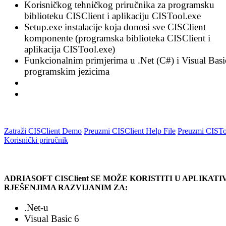
Korisničkog tehničkog priručnika za programsku
biblioteku CISClient i aplikaciju CISTool.exe
Setup.exe instalacije koja donosi sve CISClient
komponente (programska biblioteka CISClient i
aplikacija CISTool.exe)
Funkcionalnim primjerima u .Net (C#) i Visual Basi
programskim jezicima
Zatraži CISClient Demo
Preuzmi CISClient Help File
Preuzmi CISTo
Korisnički priručnik
ADRIASOFT CISClient SE MOŽE KORISTITI U APLIKAT
RJEŠENJIMA RAZVIJANIM ZA:
.Net-u
Visual Basic 6