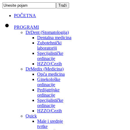
POČETNA
PROGRAMI
DrDent (Stomatologija)
Dentalna medicina
Zubotehnički
laboratoriji
Specijalističke
ordinacije
HZZO/Cezih
DrMedix (Medicina)
Opća medicina
Ginekološke
ordinacije
Pedijatrijske
ordinacije
Specijalističke
ordinacije
HZZO/Cezih
Quick
Male i srednje
tvrtke