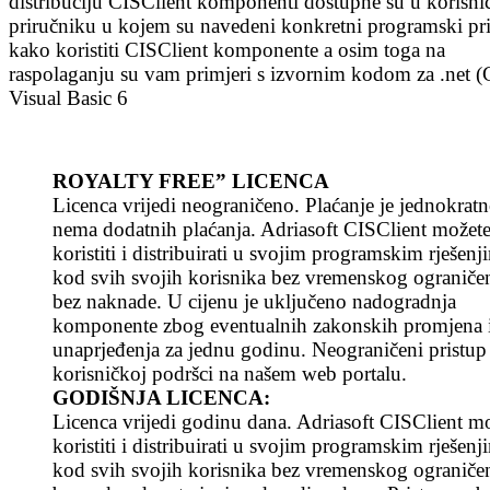
distribuciju CISClient komponenti dostupne su u korisn
priručniku u kojem su navedeni konkretni programski pri
kako koristiti CISClient komponente a osim toga na
raspolaganju su vam primjeri s izvornim kodom za .net (
Visual Basic 6
ROYALTY FREE” LICENCA
Licenca vrijedi neograničeno. Plaćanje je jednokratn
nema dodatnih plaćanja. Adriasoft CISClient možet
koristiti i distribuirati u svojim programskim rješenj
kod svih svojih korisnika bez vremenskog ograničen
bez naknade. U cijenu je uključeno nadogradnja
komponente zbog eventualnih zakonskih promjena 
unaprjeđenja za jednu godinu. Neograničeni pristu
korisničkoj podršci na našem web portalu.
GODIŠNJA LICENCA:
Licenca vrijedi godinu dana. Adriasoft CISClient m
koristiti i distribuirati u svojim programskim rješenj
kod svih svojih korisnika bez vremenskog ograničen