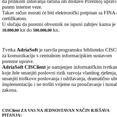
da prilikom izdavanja računa isti dostave Poreznoj upravi
putem internet veze.
Takav račun morati će biti elektronički potpisan sa FINA
certifikatom.
U slučaju da porezni obveznik ne ispuni zahtjev kazna je
kn do
kn.
10.000,00
500.000,00
Tvrtka
AdriaSoft
je razvila programsku biblioteku CISCl
za komunikaciju s centralnim informacijskim sustavom
porezne uprave.
AdriaSoft CISClient
je namjenjen informatičkim tvrtka
koje žele smanjiti poslovni rizik razvoja vlastitog rješenja,
smanjiti troškove poslovanja i održavanja, dramatično ubr
implementaciju i ne trošiti vrijeme na proučavanje i tuma
zakona.
CISClient ZA VAS NA JEDNOSTAVAN NAČIN RJEŠAVA
PITANJA: