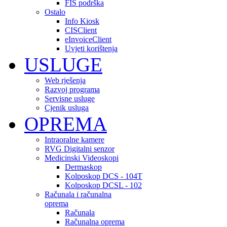
FIS podrška
Ostalo
Info Kiosk
CISClient
eInvoiceClient
Uvjeti korištenja
USLUGE
Web rješenja
Razvoj programa
Servisne usluge
Cjenik usluga
OPREMA
Intraoralne kamere
RVG Digitalni senzor
Medicinski Videoskopi
Dermaskop
Kolposkop DCS - 104T
Kolposkop DCSL - 102
Računala i računalna
oprema
Računala
Računalna oprema