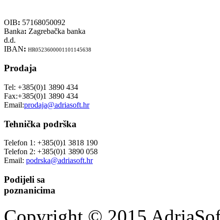
OIB
:
57168050092
Banka
:
Zagrebačka banka
d.d.
IBAN
:
HR0523600001101145638
Prodaja
Tel: +385(0)1 3890 434
Fax:+385(0)1 3890 434
Email:
prodaja@adriasoft.hr
Tehnička podrška
Telefon 1: +385(0)1 3818 190
Telefon 2: +385(0)1 3890 058
Email:
podrska@adriasoft.hr
Podijeli sa
poznanicima
Copyright © 2015 AdriaSoft