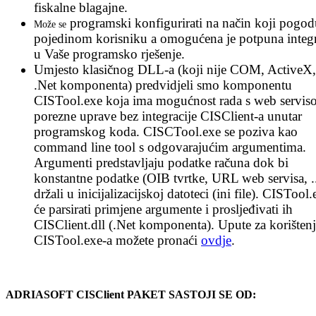
fiskalne blagajne.
programski konfigurirati na način koji pogod
Može se
pojedinom korisniku a omogućena je potpuna integr
u Vaše programsko rješenje.
Umjesto klasičnog DLL-a (koji nije COM, ActiveX, 
.Net komponenta) predvidjeli smo komponentu
CISTool.exe koja ima mogućnost rada s web servi
porezne uprave bez integracije CISClient-a unutar
programskog koda. CISCTool.exe se poziva kao
command line tool s odgovarajućim argumentima.
Argumenti predstavljaju podatke računa dok bi
konstantne podatke (OIB tvrtke, URL web servisa, ..
držali u inicijalizacijskoj datoteci (ini file). CISTool.
će parsirati primjene argumente i prosljeđivati ih
CISClient.dll (.Net komponenta). Upute za korišten
CISTool.exe-a možete pronaći
ovdje
.
ADRIASOFT CISClient PAKET SASTOJI SE OD: