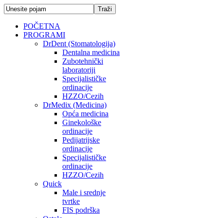
POČETNA
PROGRAMI
DrDent (Stomatologija)
Dentalna medicina
Zubotehnički
laboratoriji
Specijalističke
ordinacije
HZZO/Cezih
DrMedix (Medicina)
Opća medicina
Ginekološke
ordinacije
Pedijatrijske
ordinacije
Specijalističke
ordinacije
HZZO/Cezih
Quick
Male i srednje
tvrtke
FIS podrška