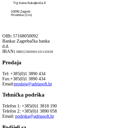
Trg Ivana Kukuljevića 6
10090 Zagreb
Hrvatska (Cro)
OIB
:
57168050092
Banka
:
Zagrebačka banka
d.d.
IBAN
:
HR0523600001101145638
Prodaja
Tel: +385(0)1 3890 434
Fax:+385(0)1 3890 434
Email:
prodaja@adriasoft.hr
Tehnička podrška
Telefon 1: +385(0)1 3818 190
Telefon 2: +385(0)1 3890 058
Email:
podrska@adriasoft.hr
Podijeli sa