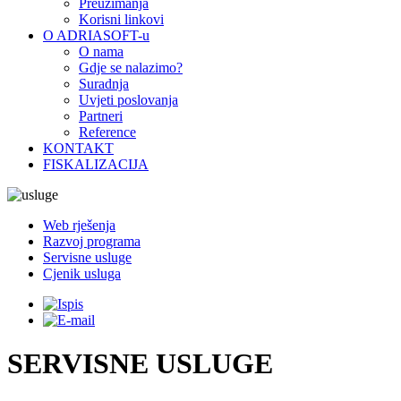
Preuzimanja
Korisni linkovi
O ADRIASOFT-u
O nama
Gdje se nalazimo?
Suradnja
Uvjeti poslovanja
Partneri
Reference
KONTAKT
FISKALIZACIJA
Web rješenja
Razvoj programa
Servisne usluge
Cjenik usluga
SERVISNE USLUGE