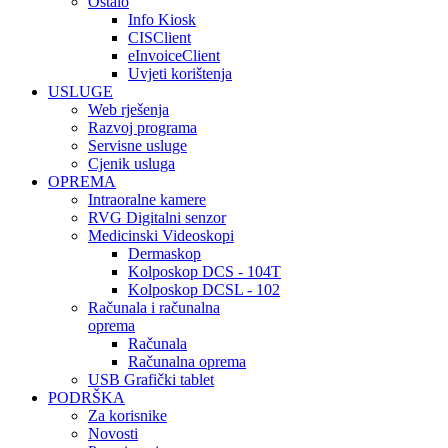
Ostalo
Info Kiosk
CISClient
eInvoiceClient
Uvjeti korištenja
USLUGE
Web rješenja
Razvoj programa
Servisne usluge
Cjenik usluga
OPREMA
Intraoralne kamere
RVG Digitalni senzor
Medicinski Videoskopi
Dermaskop
Kolposkop DCS - 104T
Kolposkop DCSL - 102
Računala i računalna
oprema
Računala
Računalna oprema
USB Grafički tablet
PODRŠKA
Za korisnike
Novosti