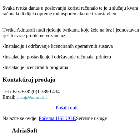
Svaka tvrtka danas u poslovanju koristi računalo te je u slučaju kvara
računala ili dijela opreme rad usporen ako ne i zaustavljen.
Tvrtka Adriasoft nudi rješenje tvrtkama koje žele na brz i jednostavan
rješiti svoje probleme vezane uz:
•Instalaciju i održavanje licenciranih operativnih sustava
•Instalaciju, postavljenje i održavanje računala, printera
•Instalacije licenciranih programa
Kontaktiraj
prodaju
Tel i Fax:+385(0)1 3890 434
Email:
prodaja@adriasoft.hr
Pošalji upit
Nalazite se ovdje:
Početna
USLUGE
Servisne usluge
AdriaSoft