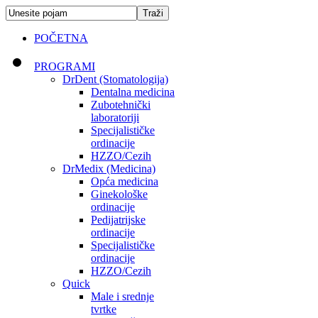
POČETNA
PROGRAMI
DrDent (Stomatologija)
Dentalna medicina
Zubotehnički
laboratoriji
Specijalističke
ordinacije
HZZO/Cezih
DrMedix (Medicina)
Opća medicina
Ginekološke
ordinacije
Pedijatrijske
ordinacije
Specijalističke
ordinacije
HZZO/Cezih
Quick
Male i srednje
tvrtke