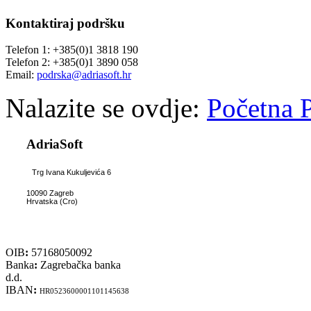
Kontaktiraj
podršku
Telefon 1: +385(0)1 3818 190
Telefon 2: +385(0)1 3890 058
Email:
podrska@adriasoft.hr
Nalazite se ovdje:
Početna
AdriaSoft
Trg Ivana Kukuljevića 6
10090 Zagreb
Hrvatska (Cro)
OIB
:
57168050092
Banka
:
Zagrebačka banka
d.d.
IBAN
:
HR0523600001101145638