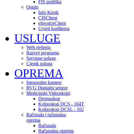
FIS podrška
Ostalo
Info Kiosk
CISClient
eInvoiceClient
Uvjeti korištenja
USLUGE
Web rješenja
Razvoj programa
Servisne usluge
Cjenik usluga
OPREMA
Intraoralne kamere
RVG Digitalni senzor
Medicinski Videoskopi
Dermaskop
Kolposkop DCS - 104T
Kolposkop DCSL - 102
Računala i računalna
oprema
Računala
Računalna oprema