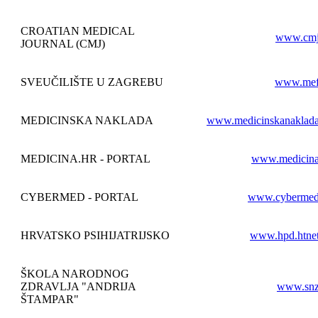
CROATIAN MEDICAL
www.cmj
JOURNAL (CMJ)
SVEUČILIŠTE U ZAGREBU
www.mef
MEDICINSKA NAKLADA
www.medicinskanaklada
MEDICINA.HR - PORTAL
www.medicina
CYBERMED - PORTAL
www.cybermed
HRVATSKO PSIHIJATRIJSKO
www.hpd.htnet
ŠKOLA NARODNOG
ZDRAVLJA "ANDRIJA
www.snz
ŠTAMPAR"