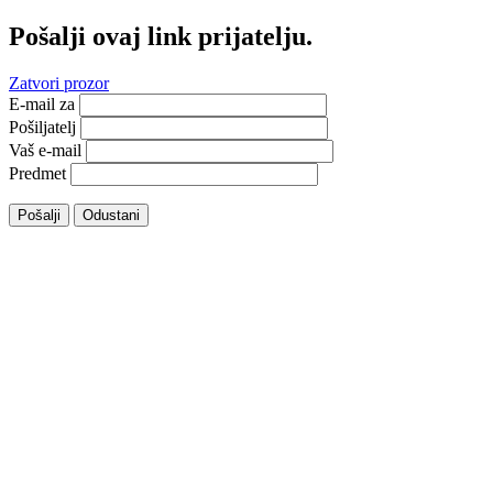
Pošalji ovaj link prijatelju.
Zatvori prozor
E-mail za
Pošiljatelj
Vaš e-mail
Predmet
Pošalji
Odustani